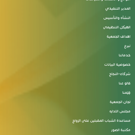
المدير التنفيذي
النشأه والتأسيس
الهيكل التنظيمى
اهداف الجمعية
تبرع
خدماتنا
خصوصية البيانات
شركاء-النجاح
قالو عنا
قِيَمنا
لجان الجمعية
مجلس الاداره
مساعدة الشباب المقبلين على الزواج
مكتبة الصور