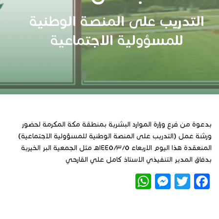
التدريب على المنصة الوطنية
للمسؤولية الاجتماعية
بدعوة من فرع وزارة الموارد البشرية بمنطقة مكة المكرمة لحضور
ورشة عمل (التدريب على المنصة الوطنية للمسؤولية الاجتماعية)
المنعقدة هذا اليوم الاربعاء ١٤٤٥/٣/٥هـ مثل ⁧الجمعية البر الخيرية
بدفاق‬⁩ المدير التنفيذي الاستاذ كامل علي القارحي
WhatsApp
Messenger
Twitter
Facebook